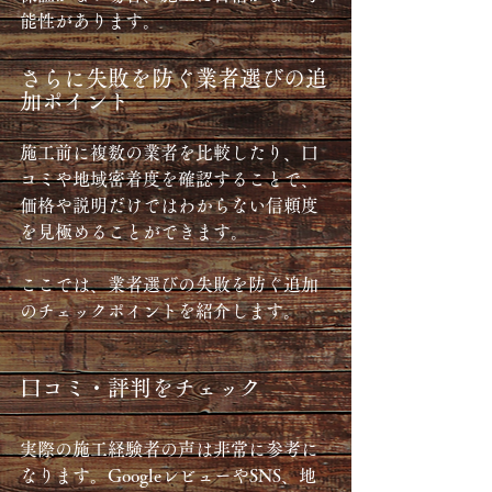
能性があります。
さらに失敗を防ぐ業者選びの追
加ポイント
施工前に複数の業者を比較したり、口
コミや地域密着度を確認することで、
価格や説明だけではわからない信頼度
を見極めることができます。
ここでは、業者選びの失敗を防ぐ追加
のチェックポイントを紹介します。
口コミ・評判をチェック
実際の施工経験者の声は非常に参考に
なります。GoogleレビューやSNS、地