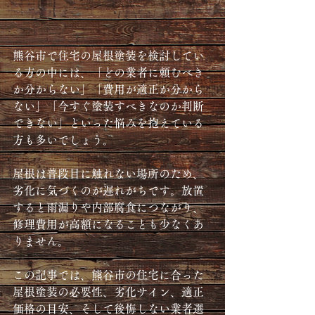
熊谷市で住宅の屋根塗装を検討してい
る方の中には、「どの業者に頼むべき
か分からない」「費用が適正か分から
ない」「今すぐ塗装すべきなのか判断
できない」といった悩みを抱えている
方も多いでしょう。
屋根は普段目に触れない場所のため、
劣化に気づくのが遅れがちです。放置
すると雨漏りや内部腐食につながり、
修理費用が高額になることも少なくあ
りません。
この記事では、熊谷市の住宅に合った
屋根塗装の必要性、劣化サイン、適正
価格の目安、そして後悔しない業者選