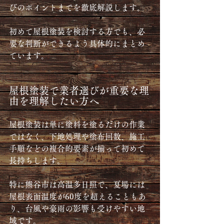
びのポイントまでを徹底解説します。
初めて屋根塗装を検討する方でも、必
要な判断ができるよう具体的にまとめ
ています。
屋根塗装で業者選びが重要な理
由を理解したい方へ
屋根塗装は単に塗料を塗るだけの作業
ではなく、下地処理や塗布回数、施工
手順などの複合的要素が揃って初めて
長持ちします。
特に熊谷市は高温多日照で、夏場には
屋根表面温度が60度を超えることもあ
り、台風や豪雨の影響も受けやすい地
域です。