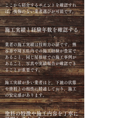
ここから紹介するポイントを確認すれ
ば、後悔のない業者選びが可能です。
施工実績と経験年数を確認する
業者の施工実績は技術力の証です。熊
谷市や埼玉県内での施工経験が豊富で
あること、同じ屋根材での施工事例が
あること、写真や実績報告が確認でき
ることが重要です。
施工実績が多い業者ほど、下地の状態
や塗料との相性に精通しており、施工
の安定感があります。
塗料の特徴や施工内容を丁寧に