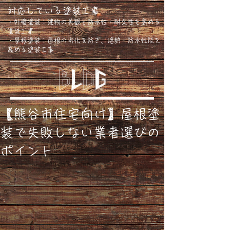
対応している塗装工事
・外壁塗装：建物の美観と防水性・耐久性を高める
塗装工事
・屋根塗装：屋根の劣化を防ぎ、遮熱・防水性能を
高める塗装工事
【熊谷市住宅向け】屋根塗
装で失敗しない業者選びの
ポイント