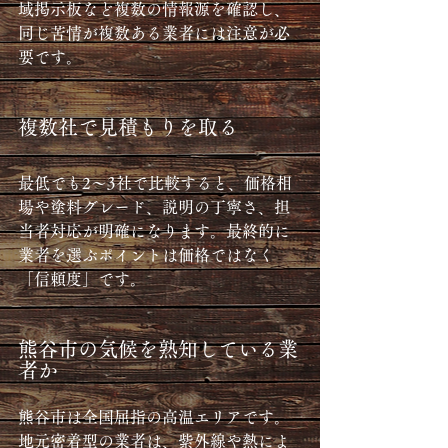
域掲示板など複数の情報源を確認し、
同じ苦情が複数ある業者には注意が必
要です。
複数社で見積もりを取る
最低でも2〜3社で比較すると、価格相
場や塗料グレード、説明の丁寧さ、担
当者対応が明確になります。最終的に
業者を選ぶポイントは価格ではなく
「信頼度」です。
熊谷市の気候を熟知している業
者か
熊谷市は全国屈指の高温エリアです。
地元密着型の業者は、紫外線や熱によ