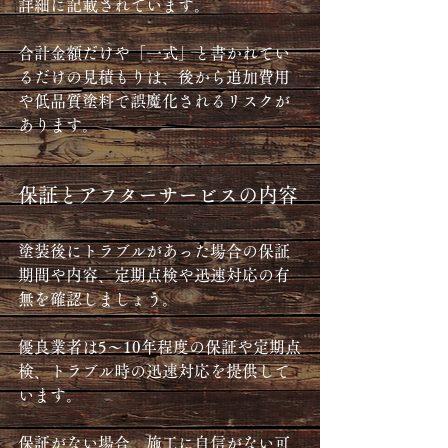
詳細に記載されています。
合計金額だけや「一式」と書かれてい
るだけの見積もりは、後から追加費用
や低品質塗料で誤魔化されるリスクが
あります。
保証とアフターサービスの内容
塗装後にトラブルがあった場合の保証
期間や内容、定期点検や迅速対応の有
無を確認しましょう。
優良業者は5〜10年程度の保証や定期点
検、トラブル時の迅速対応を提供して
います。
保証がない場合、施工に自信がない可