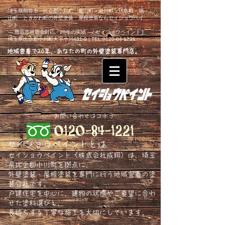
埼玉県熊谷市・比企郡小川町・嵐山町・滑川町・川島町・鳩
山町・ときがわ町の外壁塗装・屋根塗装ならセイショウペイ
ント
― 熊谷市補助金対応・20年の実績 ―/ セイショウペイント |
埼玉県比企郡小川町大字小川431-9 | TEL:0120-84-1221
地域密着で20年、あなたの町の外壁塗装専門店。
​お問い合わせはコチラ
セイショウペイントとは
セイショウペイント（株式会社成翔）は、埼玉
県比企郡小川町を拠点に、
外壁塗装・屋根塗装を専門に行う地域密着の塗
装会社です。
戸建住宅を中心に、建物の状態やご要望に合わ
せた塗料選びと、
長持ちする丁寧な施工を大切にしています。