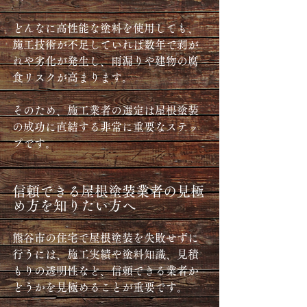
どんなに高性能な塗料を使用しても、
施工技術が不足していれば数年で剥が
れや劣化が発生し、雨漏りや建物の腐
食リスクが高まります。
そのため、施工業者の選定は屋根塗装
の成功に直結する非常に重要なステッ
プです。
信頼できる屋根塗装業者の見極
め方を知りたい方へ
熊谷市の住宅で屋根塗装を失敗せずに
行うには、施工実績や塗料知識、見積
もりの透明性など、信頼できる業者か
どうかを見極めることが重要です。