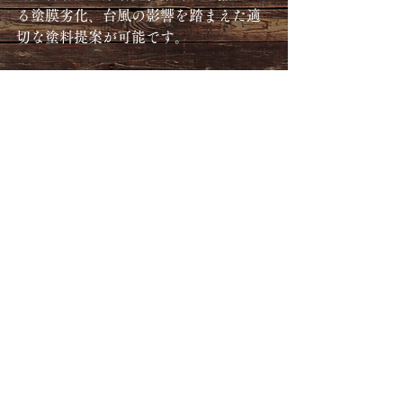
る塗膜劣化、台風の影響を踏まえた適
切な塗料提案が可能です。
地域の気候や屋根材の劣化傾向を理解
している業者は、施工精度やアフター
フォローの安心度も高くなります。
業者選びを成功させるためのチ
ェックリスト
業者選定時には以下のポイントを確認
すると安心です。
・施工実績が豊富か
・施工写真や事例が確認できるか
・塗料の種類・特徴・施工工程を丁寧
に説明できるか
・見積もりが透明で詳細に記載されて