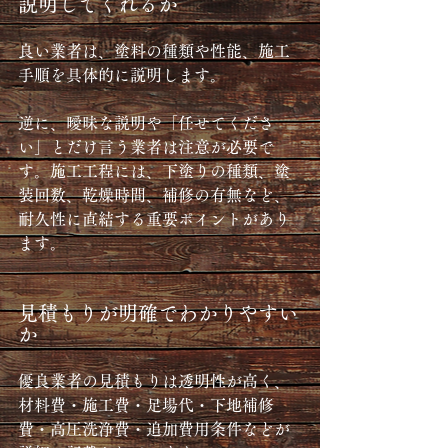
説明してくれるか
良い業者は、塗料の種類や性能、施工
手順を具体的に説明します。
逆に、曖昧な説明や「任せてくださ
い」とだけ言う業者は注意が必要で
す。施工工程には、下塗りの種類、塗
装回数、乾燥時間、補修の有無など、
耐久性に直結する重要ポイントがあり
ます。
見積もりが明確でわかりやすい
か
優良業者の見積もりは透明性が高く、
材料費・施工費・足場代・下地補修
費・高圧洗浄費・追加費用条件などが