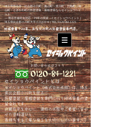
埼玉県熊谷市・比企郡小川町・嵐山町・滑川町・川島町・鳩
山町・ときがわ町の外壁塗装・屋根塗装ならセイショウペイ
ント
― 熊谷市補助金対応・20年の実績 ―/ セイショウペイント |
埼玉県比企郡小川町大字小川431-9 | TEL:0120-84-1221
地域密着で20年、あなたの町の外壁塗装専門店。
​お問い合わせはコチラ
セイショウペイントとは
セイショウペイント（株式会社成翔）は、埼玉
県比企郡小川町を拠点に、
外壁塗装・屋根塗装を専門に行う地域密着の塗
装会社です。
戸建住宅を中心に、建物の状態やご要望に合わ
せた塗料選びと、
長持ちする丁寧な施工を大切にしています。