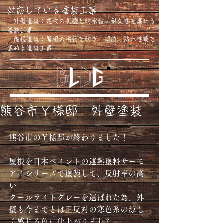
対応している塗装工事
・外壁塗装：建物の美観と防水性・耐久性を高める
塗装工事
・屋根塗装：屋根の劣化を防ぎ、遮熱・防水性能を
高める塗装工事
熊谷市Ｙ様邸 外壁塗装
熊谷市のＹ様邸が終わりました！
屋根を日本ペイントの遮熱塗料サーモ
アイシリーズで塗装して、反射率の高
い
クールライトグレーを選ばれた為、外
壁も今までとは正反対の寒色系の涼し
く感じる色に仕上がりました。