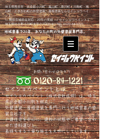
埼玉県熊谷市・比企郡小川町・嵐山町・滑川町・川島町・鳩
山町・ときがわ町の外壁塗装・屋根塗装ならセイショウペイ
ント
― 熊谷市補助金対応・20年の実績 ―/ セイショウペイント |
埼玉県比企郡小川町大字小川431-9 | TEL:0120-84-1221
地域密着で20年、あなたの町の外壁塗装専門店。
​お問い合わせはコチラ
セイショウペイントとは
セイショウペイント（株式会社成翔）は、埼玉
県比企郡小川町を拠点に、
外壁塗装・屋根塗装を専門に行う地域密着の塗
装会社です。
戸建住宅を中心に、建物の状態やご要望に合わ
せた塗料選びと、
長持ちする丁寧な施工を大切にしています。