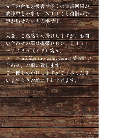
先日の台風の被害で多くの電話回線が
故障中との事で、ＮＴＴでも復旧の予
定が出せないとの事です。
大変、ご迷惑をお掛けしますが、お問
い合わせの際は携帯０８０－５４３１
－７０３５（イド）宛か、
メールinfo@seisho-paint.comまでお問い
合わせ、お願い致します。
ご不便をおかけしますがご了承くださ
いますようお願い申し上げます。