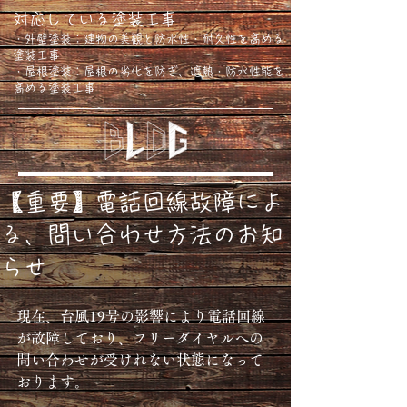
対応している塗装工事
・外壁塗装：建物の美観と防水性・耐久性を高める
塗装工事
・屋根塗装：屋根の劣化を防ぎ、遮熱・防水性能を
高める塗装工事
【重要】電話回線故障によ
る、問い合わせ方法のお知
らせ
現在、台風19号の影響により電話回線
が故障しており、フリーダイヤルへの
問い合わせが受けれない状態になって
おります。