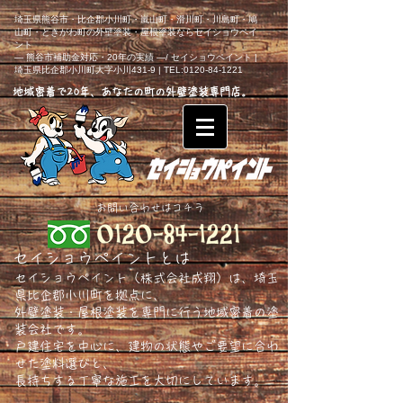
埼玉県熊谷市・比企郡小川町・嵐山町・滑川町・川島町・鳩
山町・ときがわ町の外壁塗装・屋根塗装ならセイショウペイ
ント
― 熊谷市補助金対応・20年の実績 ―/ セイショウペイント |
埼玉県比企郡小川町大字小川431-9 | TEL:0120-84-1221
地域密着で20年、あなたの町の外壁塗装専門店。
​お問い合わせはコチラ
セイショウペイントとは
セイショウペイント（株式会社成翔）は、埼玉
県比企郡小川町を拠点に、
外壁塗装・屋根塗装を専門に行う地域密着の塗
装会社です。
戸建住宅を中心に、建物の状態やご要望に合わ
せた塗料選びと、
長持ちする丁寧な施工を大切にしています。