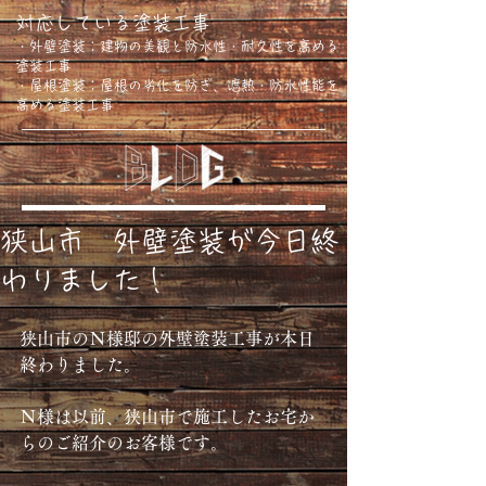
対応している塗装工事
・外壁塗装：建物の美観と防水性・耐久性を高める
塗装工事
・屋根塗装：屋根の劣化を防ぎ、遮熱・防水性能を
高める塗装工事
狭山市 外壁塗装が今日終
わりました！
狭山市のＮ様邸の外壁塗装工事が本日
終わりました。
Ｎ様は以前、狭山市で施工したお宅か
らのご紹介のお客様です。