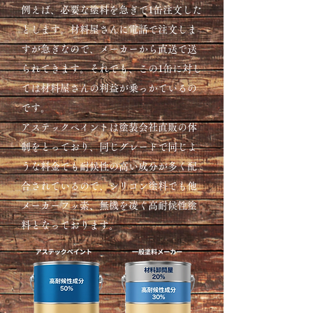
例えば、必要な塗料を急ぎで1缶注文した
とします。材料屋さんに電話で注文しま
すが急ぎなので、メーカーから直送で送
られてきます。それでも、この1缶に対し
ては材料屋さんの利益が乗っかているの
です。
アステックペイントは塗装会社直販の体
制をとっており、同じグレードで同じよ
うな料金でも耐候性の高い成分が
​多く配
合されているので、シリコン塗料でも他
メーカーフッ素、無機を凌ぐ高耐候性塗
料となっております。