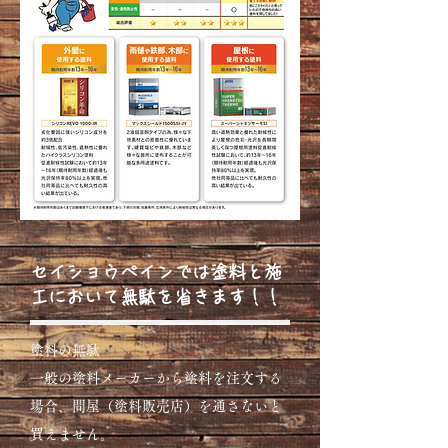
​セイショウペインでは塗料と施
工において無駄を省きます！！
​塗料の無駄
一般の塗料メーカーから塗料を注文する
場合、問屋（塗料販売店）を通さないと
買えません。