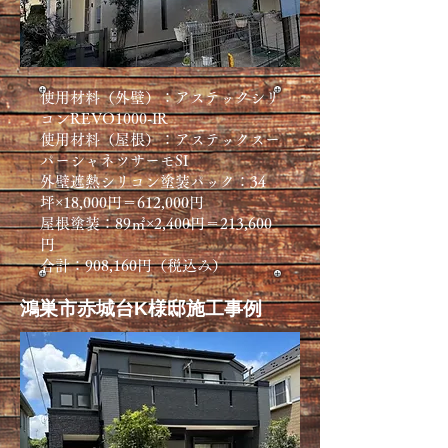
使用材料（外壁）：アステックシリ
コンREVO1000-IR
​使用材料（屋根）：アステックスー
パーシャネツサーモSI
外壁遮熱シリコン塗装パック：34
坪×18,000円＝612,000円
屋根塗装：89㎡​×2,400円＝213,600
円
​合計：908,160円（税込み）​​
​鴻巣市赤城台K様邸施工事例