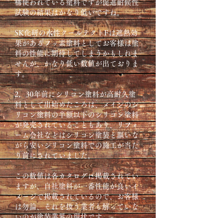
構使われている塗料ですが促進耐候性
試験の結果はかなり低いですね。
SK化研の水性クールテクトFは遮熱効
果があるフッ素塗料としてお客様は塗
料の性能に期待してしまうかもしれま
せんが、かなり低い数値が出ておりま
す。
2，30年前にシリコン塗料が高耐久塗
料として出始めたころは、メインのシ
リコン塗料の半額以下のシリコン塗料
が発売されていることもあり、リフォ
ーム会社などはシリコン塗装と謳いな
がら安いシリコン塗料での施工が当た
り前にされていました。
この数値は各カタログに掲載されてい
ますが、自社塗料が一番性能が良いイ
メージで掲載されているので、お客様
は勿論、それを扱う業者も解っていな
いのが塗装業界の現状です。