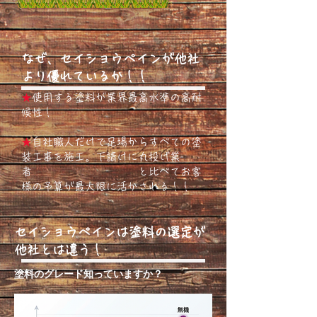
​なぜ、セイショウペインが他社
より優れているか！！
★
使用する塗料が業界最高水準の高耐
候性！
★
自社職人だけで足場からすべての塗
装工事を施工。下請けに丸投げ業
者 と比べてお客
様の予算が最大限に活かされる！！
​セイショウペインは塗料の選定が
他社とは違う！
塗料のグレード知っていますか？