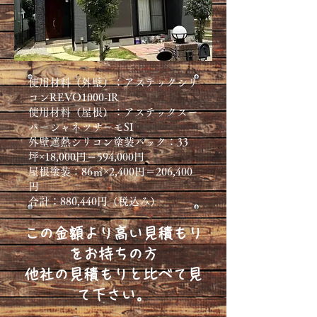
使用材料（外壁）：アステックシリ
コンREVO1000-IR
​使用材料（屋根）：アステックスー
パーシャネツサーモSI
外壁遮熱シリコン塗装パック：33
坪×18,000円＝594,000円
屋根塗装：86㎡​×2,400円＝206,400
円
​合計：880,440円（税込み）​​
この金額より高い見積もり
をお持ちの方
他社の見積もりと比べて見
て下さい。