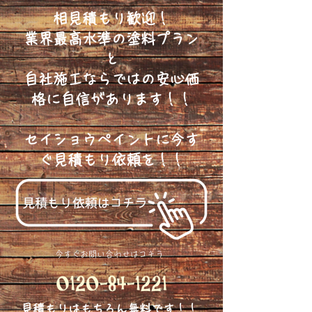
相見積もり歓迎！
業界最高水準の塗料プラン
と
自社施工ならではの安心価
格に自信があります！！
セイショウペイントに今す
ぐ見積もり依頼を！！
今すぐお問い合わせはコチラ
​見積もりはもちろん無料です！！