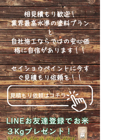
相見積もり歓迎！
業界最高水準の塗料プラン
と
自社施工ならではの安心価
格に自信があります！！
セイショウペイントに今す
ぐ見積もり依頼を！！