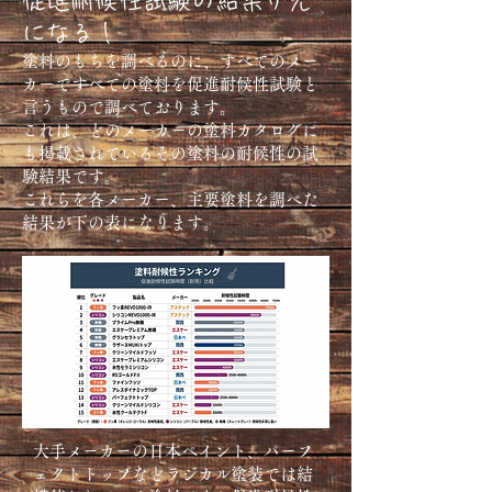
促進耐候性試験の結果が元
になる！
塗料のもちを調べるのに、すべてのメー
カーですべての塗料を促進耐候性試験と
言うもので調べております。
これは、どのメーカーの塗料カタログに
も掲載されているその塗料の耐候性の試
験結果です。
これらを各メーカー、主要塗料を調べた
結果が下の表になります。
大手メーカーの日本ペイント、パーフ
ェクトトップなどラジカル塗装では結