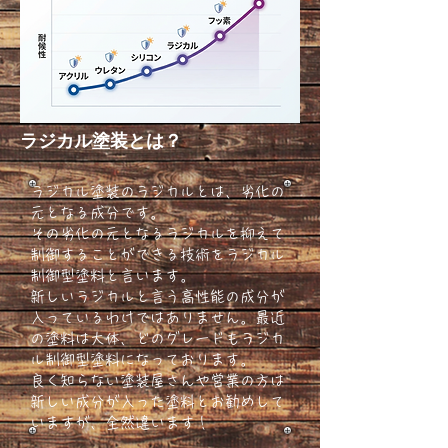
ラジカル塗装とは？
ラジカル塗装のラジカルとは、劣化の
元となる成分です。
その劣化の元となるラジカルを抑えて
制御することができる技術をラジカル
制御型塗料と言います。
新しいラジカルと言う高性能の成分が
入っているわけではありません。最近
の塗料は大体、どのグレードもラジカ
ル制御型塗料になっております。
良く知らない塗装屋さんや営業の方は
新しい成分が入った塗料とお勧めして
いますが、全然違います！