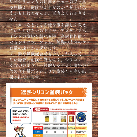
なぜシリコンなのに他メーカーのフッ素
や無機より耐候性が上なのか？疑問に思
うかもしれませんが、正直よくわかりま
せん。
メーカーなどはこの様な事を詳しく教え
ていただけないのですが、アステックペ
イントの塗料を調べる限り高耐候性能に
なるシリコン、フッ素、無機の成分の含
有量の違いかと思います。
フッ素や無機配合でも少ししか入ってい
ない場合、耐候性能も低く、シリコン
REVOのように一般的なシリコン塗料の3
倍の含有量だとシリコン塗装でも高い結
果が出ています。