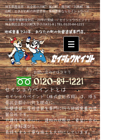
埼玉県熊谷市・比企郡小川町・嵐山町・滑川町・川島町・鳩
山町・ときがわ町の外壁塗装・屋根塗装ならセイショウペイ
ント
― 熊谷市補助金対応・20年の実績 ―/ セイショウペイント |
埼玉県比企郡小川町大字小川431-9 | TEL:0120-84-1221
地域密着で20年、あなたの町の外壁塗装専門店。
​お問い合わせはコチラ
セイショウペイントとは
セイショウペイント（株式会社成翔）は、埼玉
県比企郡小川町を拠点に、
外壁塗装・屋根塗装を専門に行う地域密着の塗
装会社です。
戸建住宅を中心に、建物の状態やご要望に合わ
せた塗料選びと、
長持ちする丁寧な施工を大切にしています。