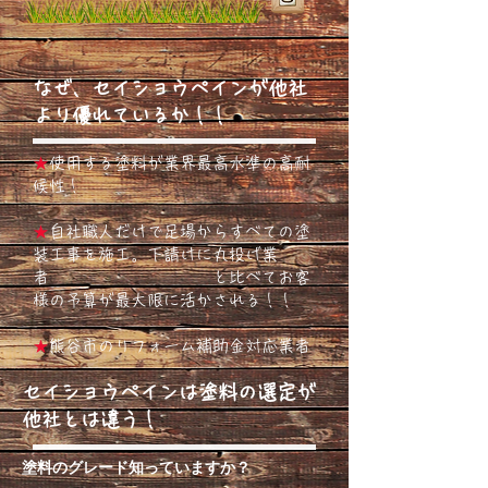
​なぜ、セイショウペインが他社
より優れているか！！
★
使用する塗料が業界最高水準の高耐
候性！
★
自社職人だけで足場からすべての塗
装工事を施工。下請けに丸投げ業
者 と比べてお客
様の予算が最大限に活かされる！！
★
熊谷市のリフォーム補助金対応業者
​セイショウペインは塗料の選定が
他社とは違う！
塗料のグレード知っていますか？